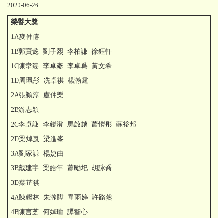
2020-06-26
榮譽大獎
1A麥仲僖
1B郭寶懿 劉子熙 李柏謙 徐鈺軒
1C陳韋臻 李卓彥 李卓爲 黃文希
1D周珮彤 冼卓祺 楊瀚霆
2A張穎淳 盧仲樂
2B游志穎
2C李卓謙 李鎧澄 馬啟越 蕭愷彤 蘇裕邦
2D梁焯嵐 梁進峯
3A劉家謙 楊婕由
3B戴建宇 梁皓年 蕭勵圯 胡詠喬
3D葉芷祺
4A陳鑑林 朱瀚陞 單雨婷 許路然
4B陳言芝 何婥瑜 譚智心