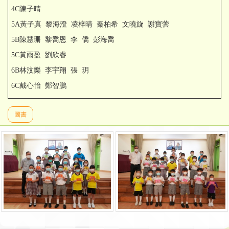
4C陳子晴
5A黃子真 黎海澄 凌梓晴 秦柏希 文曉旋 謝寶蕓
5B陳慧珊 黎喬恩 李 僑 彭海喬
5C黃雨盈 劉欣睿
6B林汶樂 李宇翔 張 玥
6C戴心怡 鄭智鵬
圖書