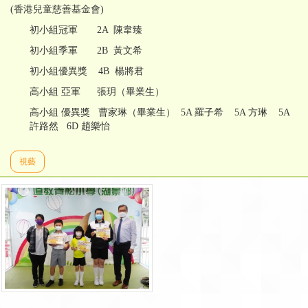
(香港兒童慈善基金會)
初小組冠軍 2A 陳韋臻
初小組季軍 2B 黃文希
初小組優異獎 4B 楊將君
高小組 亞軍 張玥（畢業生）
高小組 優異獎 曹家琳（畢業生） 5A 羅子希 5A 方琳 5A
許路然 6D 趙樂怡
視藝