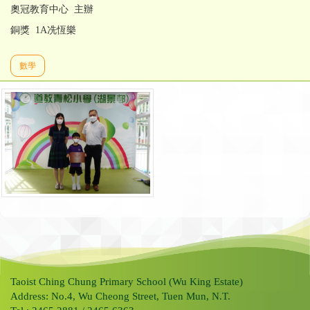
奧冠教育中心 主辦
銅獎 1A冼恆樂
數學
Taoist Ching Chung Primary School (Wu King Estate)
Address: No.4, Wu Cheong Street, Tuen Mun, N.T.