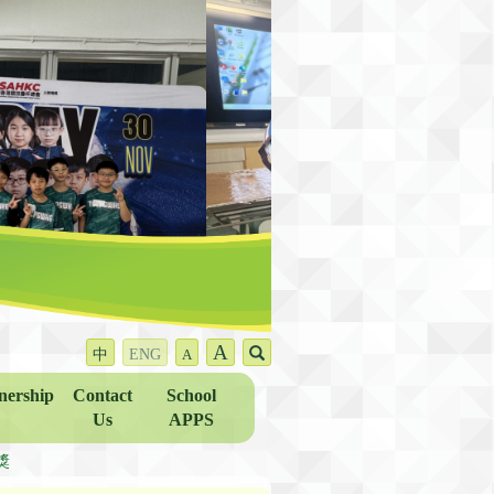
A
中
ENG
A
nership
Contact
School
Us
APPS
獎