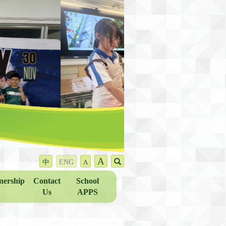
A
中
ENG
A
nership
Contact
School
Us
APPS