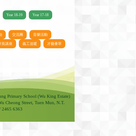
Year 18-19
Year 17-18
動
交流團
音樂活動
家長講座
義工送暖
才藝薈萃
ung Primary School (Wu King Estate)
Wu Cheong Street, Tuen Mun, N.T.
 / 2465 6363