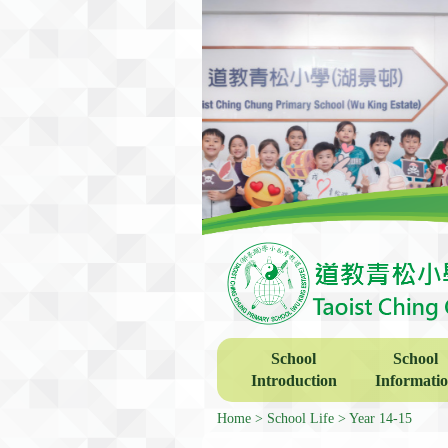
School
School
Introduction
Informati
Home
School Life
Year 14-15