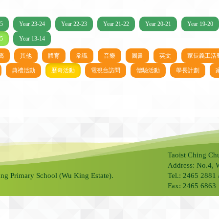
25
Year 23-24
Year 22-23
Year 21-22
Year 20-21
Year 19-20
15
Year 13-14
藝
其他
體育
常識
音樂
圖書
英文
家長義工活
典禮活動
歷奇活動
電視台訪問
體驗活動
學長計劃
Taoist Ching Ch
Address: No.4, 
ng Primary School (Wu King Estate).
Tel.: 2465 2881
Fax: 2465 6863