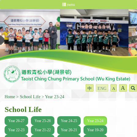
menu
A
中
ENG
A
Home
School Life
Year 23-24
School Life
Year 26-27
Year 25-26
Year 24-25
Year 23-24
Year 22-23
Year 21-22
Year 20-21
Year 19-20