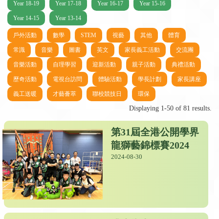
Year 18-19
Year 17-18
Year 16-17
Year 15-16
Year 14-15
Year 13-14
戶外活動
數學
STEM
視藝
其他
體育
常識
音樂
圖書
英文
家長義工活動
交流團
音樂活動
自理學習
迎新活動
親子活動
典禮活動
歷奇活動
電視台訪問
體驗活動
學長計劃
家長講座
義工送暖
才藝薈萃
聯校競技日
環保
Displaying 1-50 of 81 results.
第31屆全港公開學界
龍獅藝錦標賽2024
2024-08-30