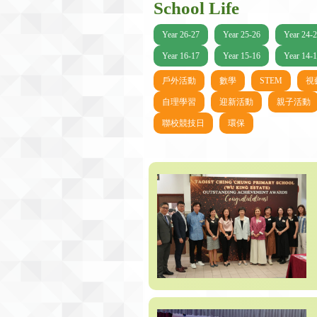
School Life
Year 26-27
Year 25-26
Year 24-
Year 16-17
Year 15-16
Year 14-
戶外活動
數學
STEM
視
自理學習
迎新活動
親子活動
聯校競技日
環保