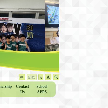
A
中
ENG
A
nership
Contact
School
Us
APPS