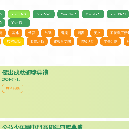
25
Year 23-24
Year 22-23
Year 21-22
Year 20-21
Year 19-20
15
Year 13-14
藝
其他
體育
常識
音樂
圖書
英文
家長義工活
典禮活動
歷奇活動
電視台訪問
體驗活動
學長計劃
傑出成就頒獎典禮
2024-07-15
典禮活動
公益少年團屯門區周年頒獎典禮