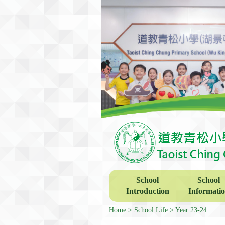
School
School
Introduction
Informati
Home
School Life
Year 23-24