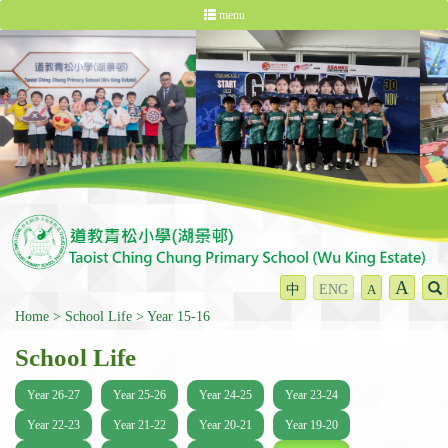
menu
A
中
ENG
A
Home
School Life
Year 15-16
School Life
Year 26-27
Year 25-26
Year 24-25
Year 23-24
Year 22-23
Year 21-22
Year 20-21
Year 19-20