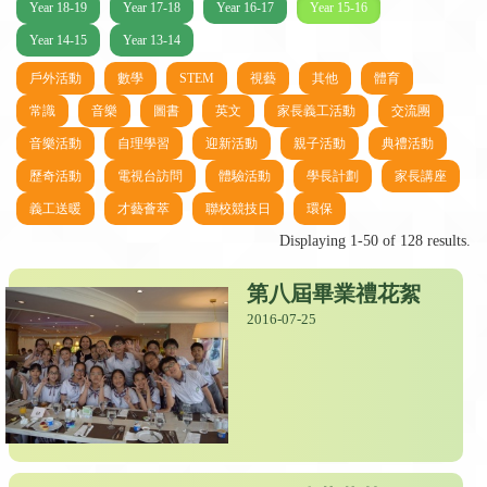
Year 18-19
Year 17-18
Year 16-17
Year 15-16
Year 14-15
Year 13-14
戶外活動
數學
STEM
視藝
其他
體育
常識
音樂
圖書
英文
家長義工活動
交流團
音樂活動
自理學習
迎新活動
親子活動
典禮活動
歷奇活動
電視台訪問
體驗活動
學長計劃
家長講座
義工送暖
才藝薈萃
聯校競技日
環保
Displaying 1-50 of 128 results.
第八屆畢業禮花絮
2016-07-25