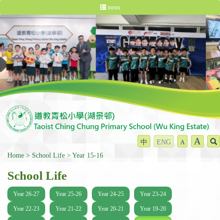
menu
A
中
ENG
A
Home
School Life
Year 15-16
School Life
Year 26-27
Year 25-26
Year 24-25
Year 23-24
Year 22-23
Year 21-22
Year 20-21
Year 19-20