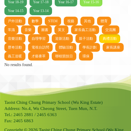
Year 18-19
Year 17-18
Year 16-17
Year 15-16
Year 14-15
Year 13-14
戶外活動
數學
STEM
視藝
其他
體育
常識
音樂
圖書
英文
家長義工活動
交流團
音樂活動
自理學習
迎新活動
親子活動
典禮活動
歷奇活動
電視台訪問
體驗活動
學長計劃
家長講座
義工送暖
才藝薈萃
聯校競技日
環保
No results found.
Taoist Ching Chung Primary School (Wu King Estate)
Address: No.4, Wu Cheong Street, Tuen Mun, N.T.
Tel.: 2465 2881 / 2465 6363
Fax: 2465 6863
Copyright © 2026 Taoist Ching Chung Primary School (Wu King