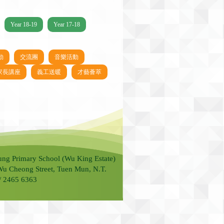
Year 18-19
Year 17-18
動
交流團
音樂活動
家長講座
義工送暖
才藝薈萃
ung Primary School (Wu King Estate)
Wu Cheong Street, Tuen Mun, N.T.
 / 2465 6363