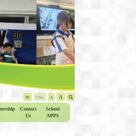
A
中
ENG
A
nership
Contact
School
Us
APPS