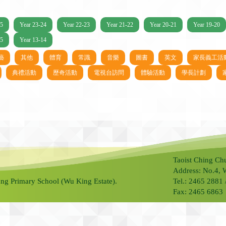
25
Year 23-24
Year 22-23
Year 21-22
Year 20-21
Year 19-20
15
Year 13-14
藝
其他
體育
常識
音樂
圖書
英文
家長義工活
典禮活動
歷奇活動
電視台訪問
體驗活動
學長計劃
Taoist Ching Ch
Address: No.4, 
ng Primary School (Wu King Estate).
Tel.: 2465 2881
Fax: 2465 6863