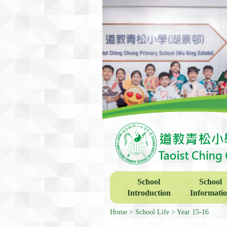
School
School
Introduction
Informati
Home
School Life
Year 15-16