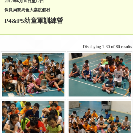
2017
年
6
月
16
日至
17
日
保良局賽馬會大棠渡假村
P4&P5幼童軍訓練營
Displaying 1-30 of 80 results.