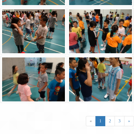
«
1
2
3
»