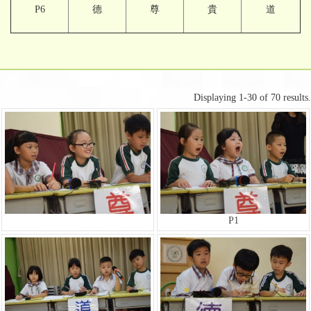
P6
德
尊
貴
道
Displaying 1-30 of 70 results.
P1