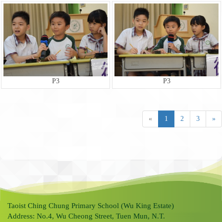
P3
P3
«
1
2
3
»
Taoist Ching Chung Primary School (Wu King Estate)
Address: No.4, Wu Cheong Street, Tuen Mun, N.T.