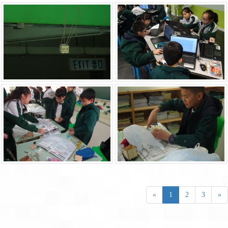
«
1
2
3
»