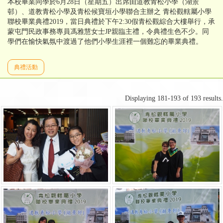
本校畢業同學於6月28日（星期五）出席由道教青松小學（湖景
邨）、道教青松小學及青松候寶垣小學聯合主辦之 青松觀轄屬小學
聯校畢業典禮2019，當日典禮於下午2:30假青松觀綜合大樓舉行，承
蒙屯門民政事務專員馮雅慧女士JP親臨主禮，令典禮生色不少。同
學們在愉快氣氛中渡過了他們小學生涯裡一個難忘的畢業典禮。
典禮活動
Displaying 181-193 of 193 results.