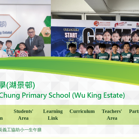
Students'
Learning
Curriculum
Teachers'
Part
on
Area
Link
Area
長義工協助小一生午膳