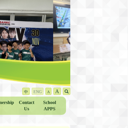
A
中
ENG
A
nership
Contact
School
Us
APPS