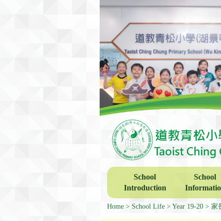
School
School
Introduction
Informati
Home
School Life
Year 19-20
家