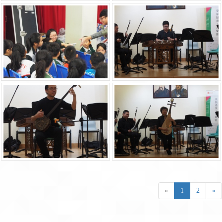
«
1
2
»