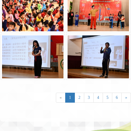
«
1
2
3
4
5
6
»