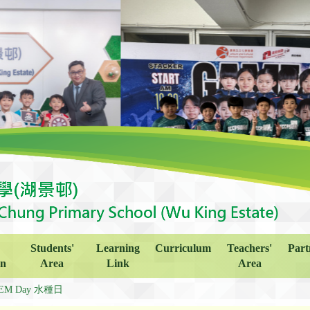
Students'
Learning
Curriculum
Teachers'
Part
on
Area
Link
Area
EM Day 水種日