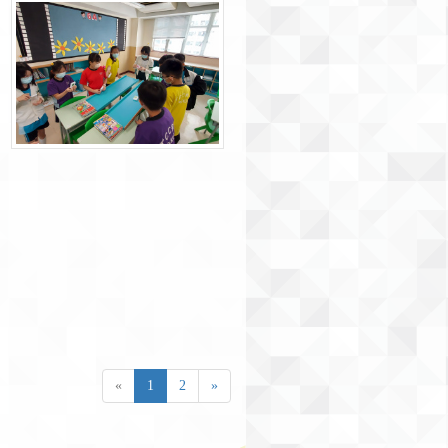
«
1
2
»