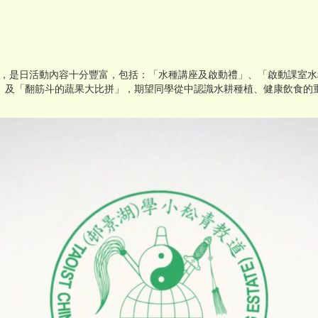
TEM水種日，是日活動內容十分豐富，包括：「水種講座及啟動禮」、「啟動課
」及「翻筋斗的蔬果大比拼」，期望同學從中認識水耕種植、健康飲食的重