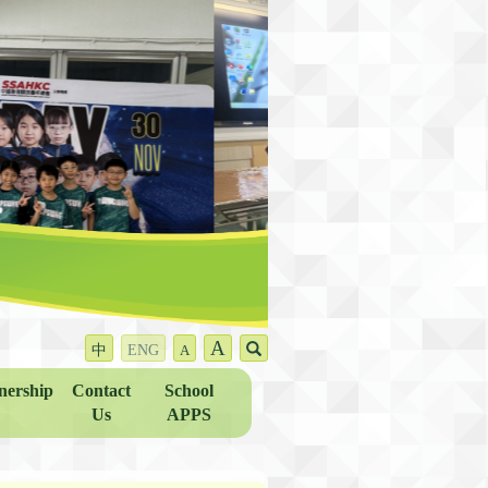
A
中
ENG
A
nership
Contact
School
Us
APPS