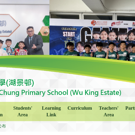
Students'
Learning
Curriculum
Teachers'
Part
on
Area
Link
Area
公布