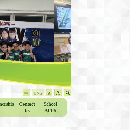
A
中
ENG
A
nership
Contact
School
Us
APPS