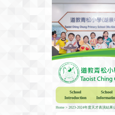
School
School
Introduction
Informati
Home
2023-2024年度天才表演結果