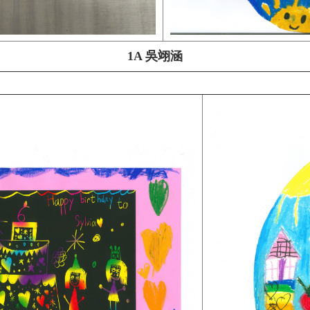
1A 吳翊涵