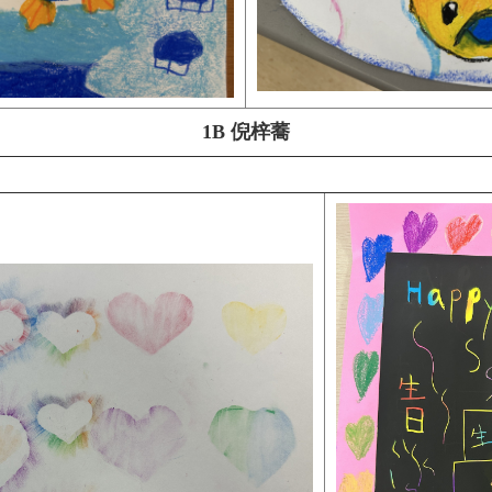
1B 倪梓蕎