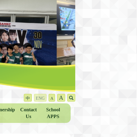
A
中
ENG
A
nership
Contact
School
Us
APPS