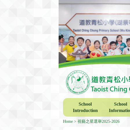
School
School
Introduction
Informati
Home
視藝之星選舉2025-2026