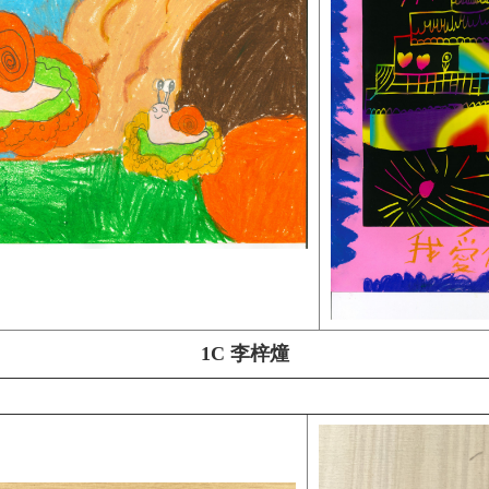
1C 李梓燑