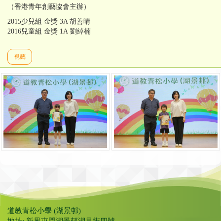
（香港青年創藝協會主辦）
2015少兒組 金獎 3A 胡善晴
2016兒童組 金獎 1A 劉綽楠
視藝
道教青松小學 (湖景邨)
地址: 新界屯門湖景邨湖昌街四號