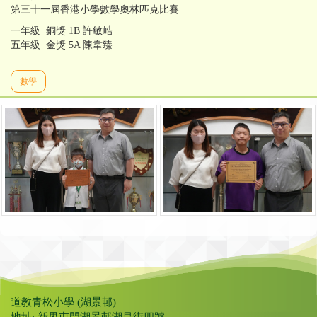
第三十一屆香港小學數學奧林匹克比賽
一年級 銅獎 1B 許敏峼
五年級 金獎 5A 陳韋臻
數學
道教青松小學 (湖景邨)
地址: 新界屯門湖景邨湖昌街四號