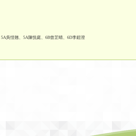
、5A吳愷翹、5A陳悦庭、6B曾芷晴、6D李鎧澄