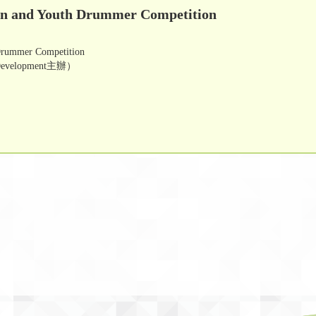
ren and Youth Drummer Competition
 Drummer Competition
ts Development主辦）