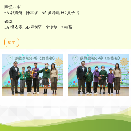
團體亞軍
6A 郭寶懿 陳韋臻 5A 黃浠珽 6C 黃子怡
銀獎
5A 楊依霖 5B 霍紫澄 李澍培 李柏喬
數學