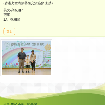
(香港兒童表演藝術交流協會 主辨)
英文-高級組2
冠軍
2A 甄栩賢
英文
道教青松小學 (湖景邨)