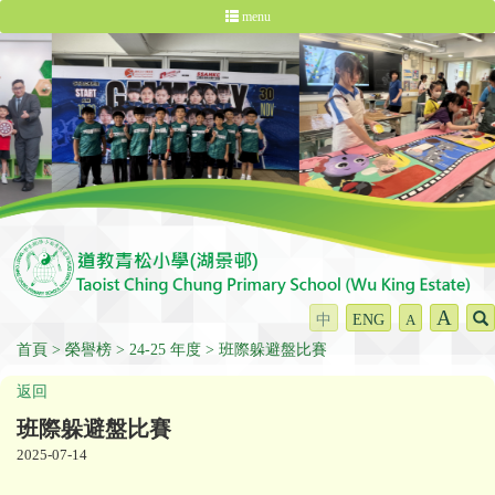
menu
A
中
ENG
A
首頁
榮譽榜
24-25 年度
班際躲避盤比賽
返回
班際躲避盤比賽
2025-07-14