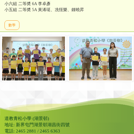
小六組 二等奬 6A 李卓彥
小五組 二等奬 5A 黃浠珽、冼恆樂、鍾曉昇
數學
道教青松小學 (湖景邨)
地址: 新界屯門湖景邨湖昌街四號
電話: 2465 2881 / 2465 6363