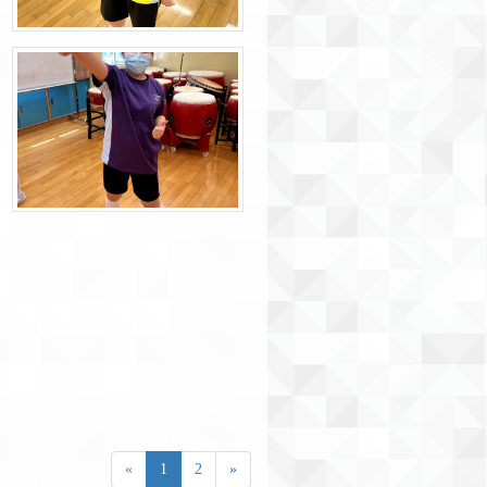
«
1
2
»