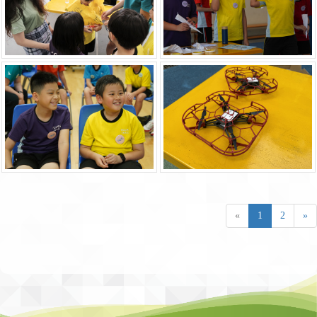
«
1
2
»