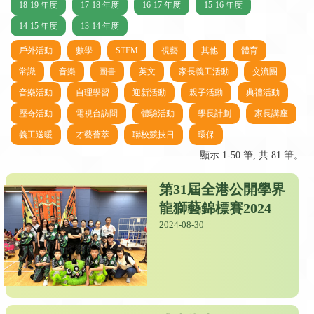
18-19 年度
17-18 年度
16-17 年度
15-16 年度
14-15 年度
13-14 年度
戶外活動
數學
STEM
視藝
其他
體育
常識
音樂
圖書
英文
家長義工活動
交流團
音樂活動
自理學習
迎新活動
親子活動
典禮活動
歷奇活動
電視台訪問
體驗活動
學長計劃
家長講座
義工送暖
才藝薈萃
聯校競技日
環保
顯示 1-50 筆, 共 81 筆。
第31屆全港公開學界
龍獅藝錦標賽2024
2024-08-30