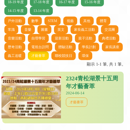
18-19 年度
17-18 年度
16-17 年度
15-16 年度
14-15 年度
13-14 年度
戶外活動
數學
STEM
視藝
其他
體育
常識
音樂
圖書
英文
家長義工活動
交流團
音樂活動
自理學習
迎新活動
親子活動
典禮活動
歷奇活動
電視台訪問
體驗活動
學長計劃
家長講座
義工送暖
才藝薈萃
聯校競技日
環保
顯示 1-1 筆, 共 1 筆。
2324青松湖景十五周
年才藝薈萃
2024-06-14
才藝薈萃