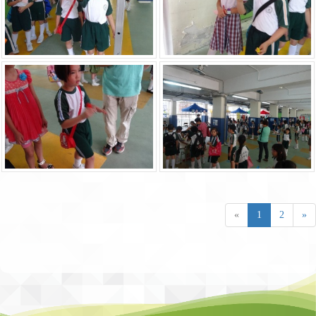
«
1
2
»