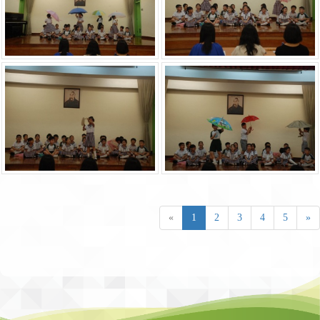
«
1
2
3
4
5
»