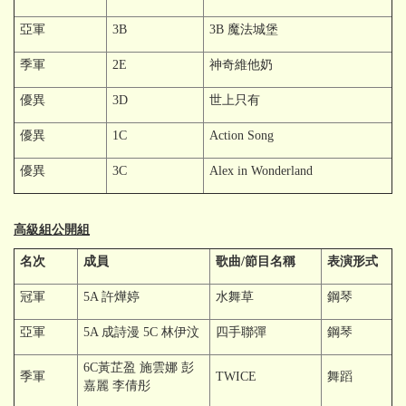
亞軍
3B
3B 魔法城堡
季軍
2E
神奇維他奶
優異
3D
世上只有
優異
1C
Action Song
優異
3C
Alex in Wonderland
高級組公開組
名次
成員
歌曲/節目名稱
表演形式
冠軍
5A 許燁婷
水舞草
鋼琴
亞軍
5A 成詩漫 5C 林伊汶
四手聯彈
鋼琴
6C黃芷盈 施雲娜 彭
季軍
TWICE
舞蹈
嘉麗 李倩彤