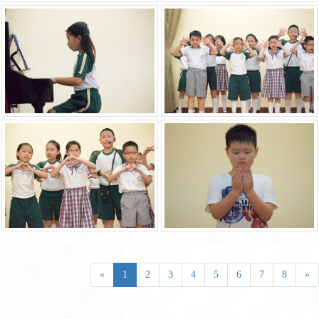
«
1
2
3
4
5
6
7
8
»