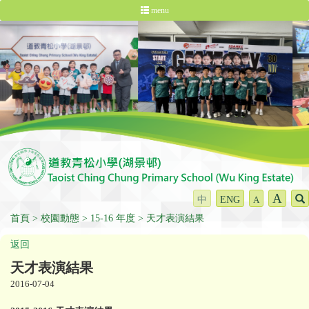
menu
A
中
ENG
A
首頁
校園動態
15-16 年度
天才表演結果
返回
天才表演結果
2016-07-04