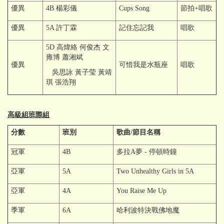
優異
4B 楊彩儀
Cups Song
節拍+唱歌
優異
5A 許丁霖
記住忘記我
唱歌
5D 高煒絡 何俊杰 文
雍博 蕭湘斌
優異
可惜我是水瓶座
唱歌
吳思詠 黃子莹 黃靖
琪 張浩翔
高級組班際組
分數
班別
歌曲/節目名稱
冠軍
4B
多拉A夢 - 停頓時鐘
亞軍
5A
Two Unhealthy Girls in 5A
亞軍
4A
You Raise Me Up
季軍
6A
哈利波特決戰佛地魔