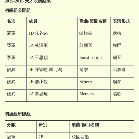
2015-2016
天才表演結果
初級組公開組
名次
成員
歌曲/節目名稱
表演形式
冠軍
1D 朱鈞來
蛤蟆拳
武術
亞軍
2A 林澤彤
紅顏舊
舞蹈
季軍
2A 王思穎
Sonatina in C
鋼琴
優異
3B 陳穎瞳 羅元鴻
搏擊
跆拳道
優異
2B 詹小佐
Scherzo
鋼琴
優異
2A 李思曈
Memory
唱歌
初級組班際組
分數
班別
歌曲/節目名稱
冠軍
2B
校園西遊