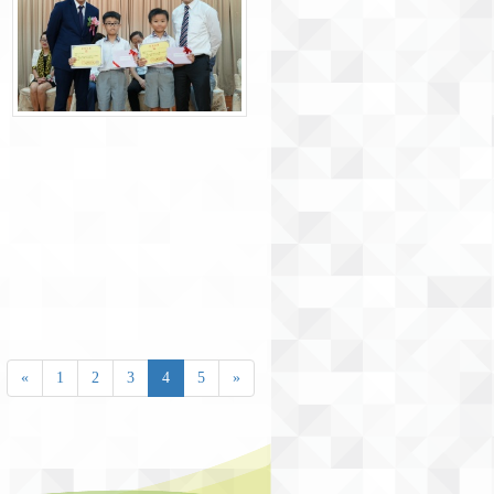
«
1
2
3
4
5
»