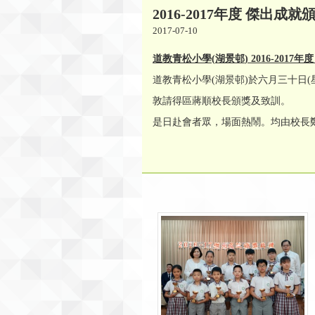
2016-2017年度 傑出成
2017-07-10
道教青松小學
(
湖景邨
) 2016-2017
年
道教青松小學(湖景邨)於六月三十日(星
敦請得區蔣順校長頒獎及致訓。
是日赴會者眾，場面熱鬧。均由校長