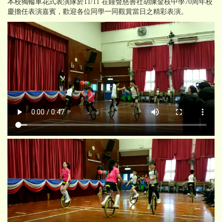
本校獨輪車花式表演隊於11/11 在鐘聲慈善社胡陳金枝中學70周年校
慶擔任表演嘉賓，歡迎各位同學一同觀賞當日之精彩表演。