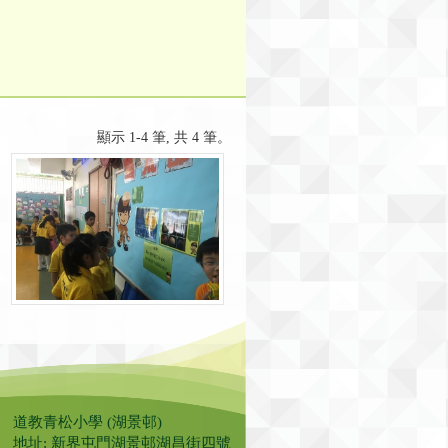
顯示 1-4 筆, 共 4 筆。
道教青松小學 (湖景邨)
地址: 新界屯門湖景邨湖昌街四號