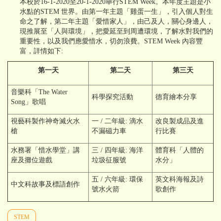
本校於16-1-2020至20-1-2020舉行STEM Week。本年度主題是小
水點的STEM 世界。由第一年主題「雞蛋一生」，引入個人對生
命之了解，第二年主題「愛惜家人」，由己及人，關心身邊人，
現推展至「人與環境」，把愛延至到周遭環境，了解水對我們的
重要性，以及我們應愛惜水，切勿浪費。STEM Week 內容豐
富，詳情如下:
第一天
第二天
第三天
音樂科「The Water
科學探究活動
德育繪本分享
Song」歌唱
視藝科製作神奇滅火水
一 / 二年級: 滴水
改良製成品及進
槍
不漏磁力車
行比賽
水務署「惜水學堂」講
三 / 四年級: 海洋
體育科「人體的
座及攤位遊戲
垃圾征服號
水分」
五 / 六年級: 環保
英文科海報及詩
中文科故事及標語創作
號水火箭
歌創作
STEM