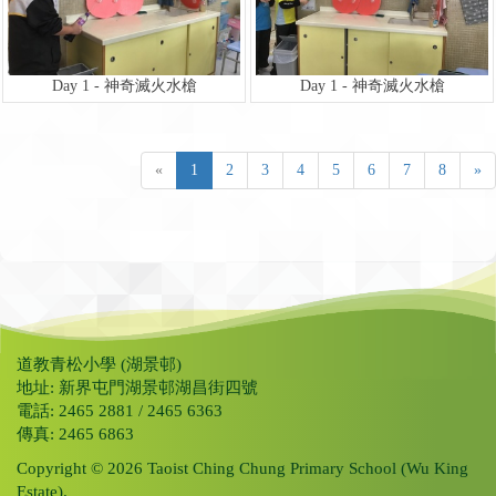
Day 1 - 神奇滅火水槍
Day 1 - 神奇滅火水槍
«
1
2
3
4
5
6
7
8
»
道教青松小學 (湖景邨)
地址: 新界屯門湖景邨湖昌街四號
電話: 2465 2881 / 2465 6363
傳真: 2465 6863
Copyright © 2026 Taoist Ching Chung Primary School (Wu King
Estate).