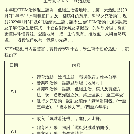
生命教育 X STEM 活動週
本年度STEM活動週主題為「低碳生活愛地球」，第一天活動已於9
月7日舉行(「水耕種植日」及「翻筋斗的蔬果」科學探究活動)，現
於2022年1月5日及6日延續此主題，讓學生從STEM活動中加深認識
及了解低碳生活模式、學習自製玩具及掌握當中的科學原理，從而
更懂得珍惜資源、愛護地球，把「生命教育」推展至「人與自然環
境」，培養他們成為「低碳小先鋒」。
STEM活動日內容豐富，實行跨學科學習，學生寓學習於活動中，流
程如下：
日期
內容
德育活動 – 進行主題「環境教育」繪本分享
音樂科活動 – 認識及學唱【地球村】
常識科活動 – 認識「低碳生活」模式及實踐方
5/1
法、玩「遊歷減碳之旅」桌上遊戲 (一至三年級)
進行探究活動，設計及製作「氣球滑翔機」(一至
三年級)、「鹽水動力車」(四至六年級)
改良「氣球滑翔機」，進行大比拼。
體育科活動 – 探討「運動與減碳的關係」
6/1
中文科活動 – 製作邀請卡