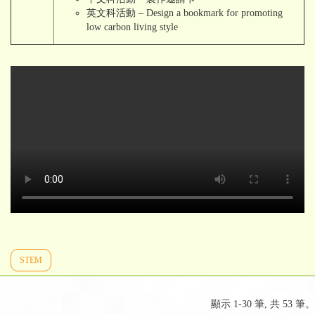
英文科活動 – Design a bookmark for promoting
low carbon living style
STEM
顯示 1-30 筆, 共 53 筆。