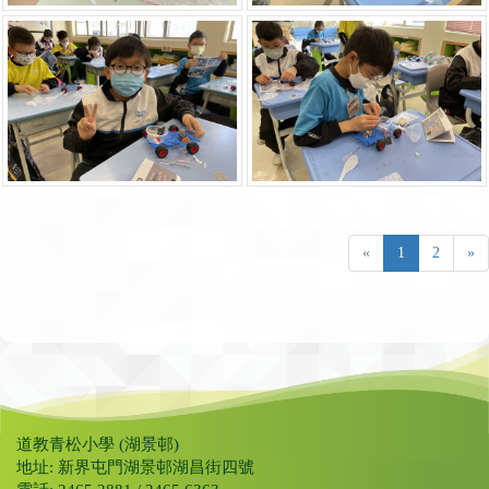
«
1
2
»
道教青松小學 (湖景邨)
地址: 新界屯門湖景邨湖昌街四號