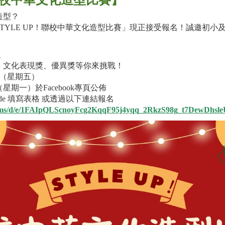
造型？
TYLE UP！聯校中華文化造型比賽」現正接受報名！誠邀初小
！
組
、文化表現獎、優異獎等你來挑戰！
日（星期五）
（星期一）於Facebook專頁公佈
code 填寫表格 或透過以下連結報名
/forms/d/e/1FAIpQLScnoyFcg2KqqF95j4yqq_2RkzS98g_t7DewDhsl