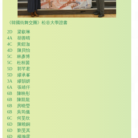
《韓國街舞交團》松谷大學證書
2D 梁叡琳
4A 胡善晴
4C 黃鎧泇
4D 陳貝怡
5C 林彥博
5C 杜桓茵
5D 郭芊君
5D 繆承峯
3A 繆韻妍
6A 張靖仟
6B 陳映彤
6B 陳凱龍
6B 房曉瑩
6B 吳筠儀
6C 何旻欣
6D 陳曉銅
6D 劉旻其
6D 楊瀚霆