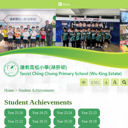
menu
A
中
ENG
A
Home
Student Achievements
Student Achievements
Year 25-26
Year 24-25
Year 23-24
Year 22-23
Year 21-22
Year 20-21
Year 19-20
Year 18-19