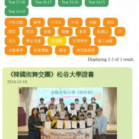
Year 17-18
Year 16-17
Year 15-16
Year 14-15
Year 13-14
戶外活動
數學
STEM
中文
視藝
其他
體育
常識
音樂
圖書
童軍
普通話
IT
英文
學生支援
交流團
自理學習
義工送暖
才藝薈萃
啟發潛能
環保
考試龍虎榜
Displaying 1-1 of 1 result.
《韓國街舞交團》松谷大學證書
2024-12-10