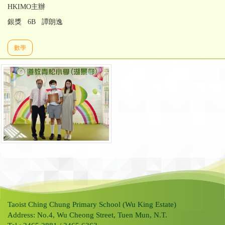
HKIMO主辦
銀獎 6B 譚朗逸
數學
Taoist Ching Chung Primary School (Wu King Estate)
Address: No.4, Wu Cheong Street, Tuen Mun, N.T.