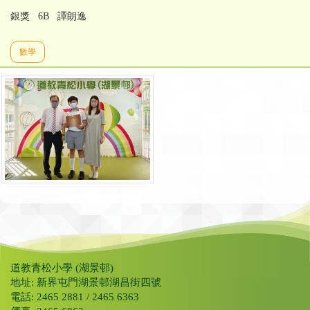
銀獎 6B 譚朗逸
數學
道教青松小學 (湖景邨)
地址: 新界屯門湖景邨湖昌街四號
電話: 2465 2881 / 2465 6363