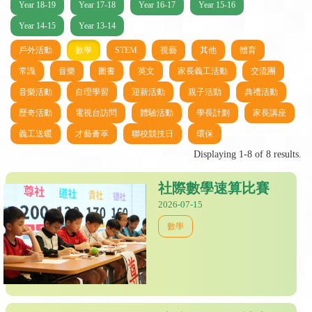
Year 18-19
Year 17-18
Year 16-17
Year 15-16
Year 14-15
Year 13-14
戶外活動
數學
STEM
視藝
其他
體育
常識
音樂
圖書
英文
家長義工活動
交流團
音樂活動
自理學習
迎新活動
親子活動
典禮活動
歷奇活動
電視台訪問
體驗活動
學長計劃
家長講座
義工送暖
才藝薈萃
聯校競技日
環保
Displaying 1-8 of 8 results.
社際數學速算比賽
2026-07-15
數學