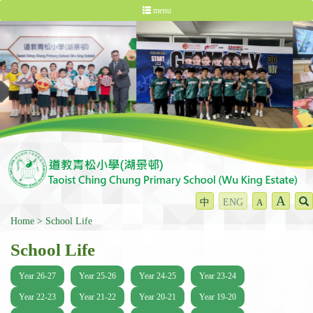
menu
A
中
ENG
A
Home
School Life
School Life
Year 26-27
Year 25-26
Year 24-25
Year 23-24
Year 22-23
Year 21-22
Year 20-21
Year 19-20