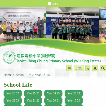
menu
A
中
ENG
A
Home
School Life
Year 13-14
School Life
Year 26-27
Year 25-26
Year 24-25
Year 23-24
Year 22-23
Year 21-22
Year 20-21
Year 19-20