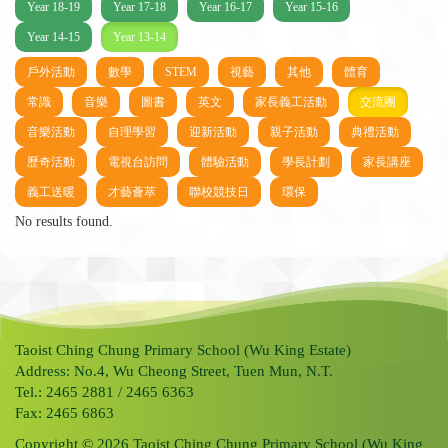
Year 18-19
Year 17-18
Year 16-17
Year 15-16
Year 14-15
Year 13-14
戶外活動
數學
STEM
視藝
其他
體育
常識
音樂
圖書
英文
家長義工活動
交流團
音樂活動
自理學習
迎新活動
親子活動
典禮活動
歷奇活動
電視台訪問
體驗活動
學長計劃
家長講座
義工送暖
才藝薈萃
聯校競技日
環保
No results found.
Taoist Ching Chung Primary School (Wu King Estate)
Address: No.4, Wu Cheong Street, Tuen Mun, N.T.
Tel.: 2465 2881 / 2465 6363
Fax: 2465 6863
Copyright © 2026 Taoist Ching Chung Primary School (Wu King