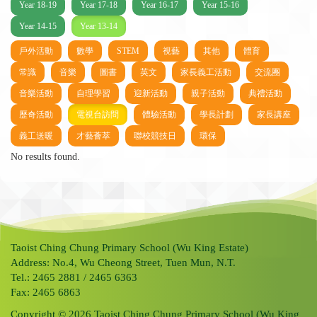
Year 18-19
Year 17-18
Year 16-17
Year 15-16
Year 14-15
Year 13-14
戶外活動
數學
STEM
視藝
其他
體育
常識
音樂
圖書
英文
家長義工活動
交流團
音樂活動
自理學習
迎新活動
親子活動
典禮活動
歷奇活動
電視台訪問
體驗活動
學長計劃
家長講座
義工送暖
才藝薈萃
聯校競技日
環保
No results found.
Taoist Ching Chung Primary School (Wu King Estate)
Address: No.4, Wu Cheong Street, Tuen Mun, N.T.
Tel.: 2465 2881 / 2465 6363
Fax: 2465 6863
Copyright © 2026 Taoist Ching Chung Primary School (Wu King