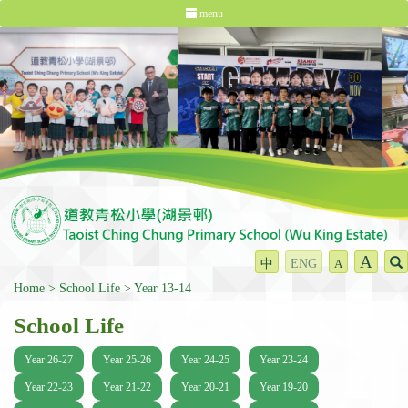
menu
A
中
ENG
A
Home
School Life
Year 13-14
School Life
Year 26-27
Year 25-26
Year 24-25
Year 23-24
Year 22-23
Year 21-22
Year 20-21
Year 19-20