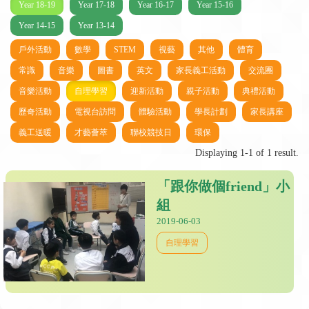
Year 18-19
Year 17-18
Year 16-17
Year 15-16
Year 14-15
Year 13-14
戶外活動
數學
STEM
視藝
其他
體育
常識
音樂
圖書
英文
家長義工活動
交流團
音樂活動
自理學習
迎新活動
親子活動
典禮活動
歷奇活動
電視台訪問
體驗活動
學長計劃
家長講座
義工送暖
才藝薈萃
聯校競技日
環保
Displaying 1-1 of 1 result.
「跟你做個friend」小
組
2019-06-03
自理學習