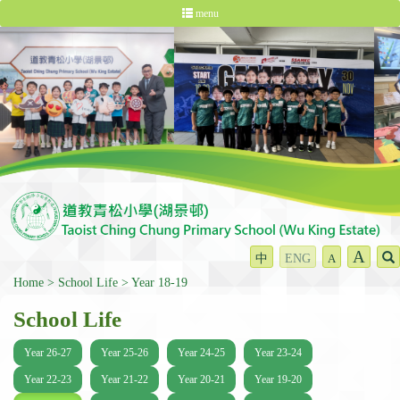
menu
A
中
ENG
A
Home
School Life
Year 18-19
School Life
Year 26-27
Year 25-26
Year 24-25
Year 23-24
Year 22-23
Year 21-22
Year 20-21
Year 19-20