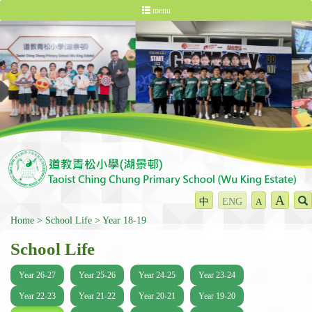
menu
A
中
ENG
A
Home
School Life
Year 18-19
School Life
Year 26-27
Year 25-26
Year 24-25
Year 23-24
Year 22-23
Year 21-22
Year 20-21
Year 19-20