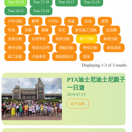
Year 18-19
Year 17-18
Year 16-17
Year 15-16
Year 14-15
Year 13-14
戶外活動
數學
STEM
視藝
其他
體育
常識
音樂
圖書
英文
家長義工活動
交流團
音樂活動
自理學習
迎新活動
親子活動
典禮活動
歷奇活動
電視台訪問
體驗活動
學長計劃
家長講座
義工送暖
才藝薈萃
聯校競技日
環保
Displaying 1-3 of 3 results.
PTA迪士尼迪士尼親子
一日遊
2019-07-15
親子活動