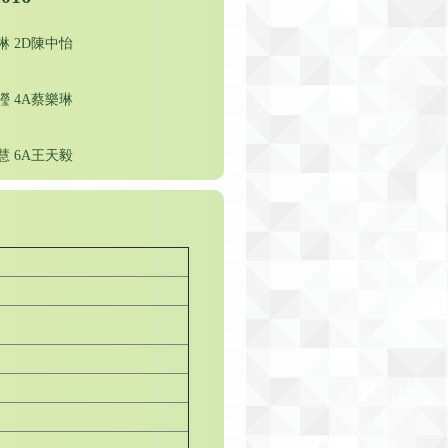
琳 2D陳中怡
瀅 4A蔡樂琳
慧 6A王天毅