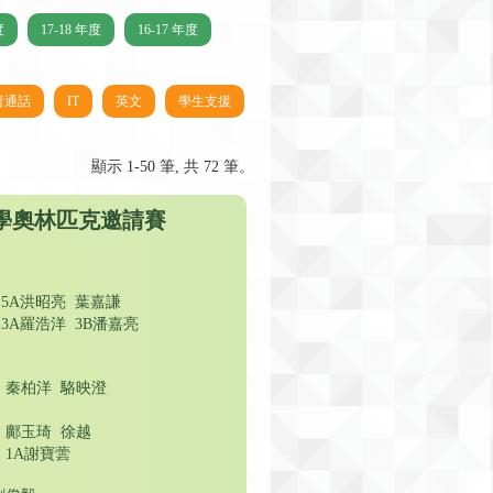
度
17-18 年度
16-17 年度
普通話
IT
英文
學生支援
顯示 1-50 筆, 共 72 筆。
數學奧林匹克邀請賽
 5A洪昭亮 葉嘉謙
 3A羅浩洋 3B潘嘉亮
 秦柏洋 駱映澄
煒
 鄺玉琦 徐越
 1A謝寶蕓