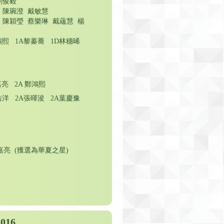
劉俊毅
 陳琬澄 戴敏慧
 陳穎瑩 蔡樂琳 戴蘊慧 楊
鴻熙 1A黎蓁蕎 1D林穗晞
嘉亮 2A 鄭鴻熙
浩洋 2A張暉浚 2A葉慶豫
嘉亮 (獲選為華夏之星)
16