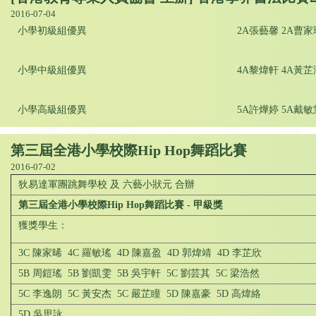
2016-07-04
小學初級組優異
2A張藝馨 2A曹家
小學中級組優異
4A黎煒軒 4A黃芷
小學高級組優異
5A許燁婷 5A戴敏
第三屆全港小學校際Hip Hop舞蹈比賽
2016-07-02
狄易達軍團跳舞學校 及 六藝小狀元 合辦
第三屆全港小學校際Hip Hop舞蹈比賽 - 甲級獎
獲獎學生：
3C 陳家晞 4C 羅敏瑤 4D 陳嘉盈 4D 郭煒靖 4D 李芷欣
5B 周鎧瑤 5B 劉凱雯 5B 吳宇軒 5C 劉芸其 5C 梁浩然
5C 李逸朗 5C 黃安杰 5C 嚴芷瞳 5D 陳嘉豪 5D 高煒絡
5D 吳思詠