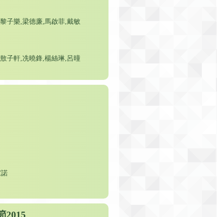
,黎子樂,梁德廉,馬啟菲,戴敏
,敖子軒,冼曉鋒,楊絲琳,呂曈
家諾
2015