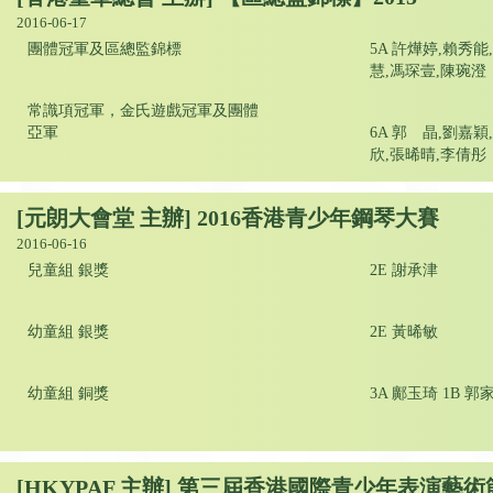
2016-06-17
團體冠軍及區總監錦標
5A 許燁婷,賴秀能
慧,馮琛壹,陳琬澄
常識項冠軍，金氏遊戲冠軍及團體
亞軍
6A 郭 晶,劉嘉穎
欣,張晞晴,李倩彤
[元朗大會堂 主辦] 2016香港青少年鋼琴大賽
2016-06-16
兒童組 銀獎
2E 謝承津
幼童組 銀獎
2E 黃晞敏
幼童組 銅獎
3A 鄺玉琦 1B 郭
[HKYPAF 主辦] 第三屆香港國際青少年表演藝術節