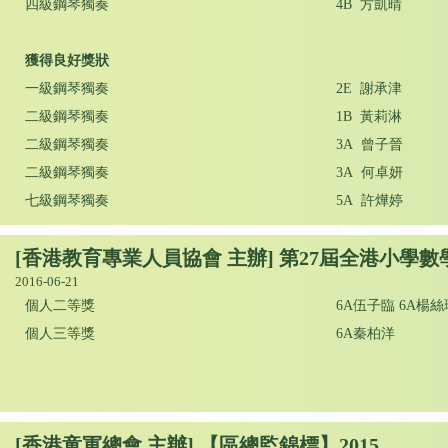
四級鋼琴獨奏
4B 方凱晴
獲得良好獎狀
一級鋼琴獨奏
2E 謝承津
二級鋼琴獨奏
1B 黃莉淋
二級鋼琴獨奏
3A 曾子晉
二級鋼琴獨奏
3A 何卓妍
七級鋼琴獨奏
5A 許燁婷
[香港教育專業人員協會 主辦] 第27屆全港小學數學
2016-06-21
個人二等獎
6A伍子臨 6A楊絲
個人三等獎
6A秦柏洋
[香港童軍總會 主辦] 【區總監錦標】2015