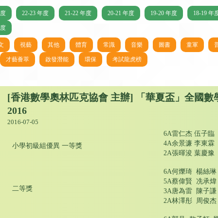
年度
22-23 年度
21-22 年度
20-21 年度
19-20 年度
18-19 年
年度
文
視藝
其他
體育
常識
音樂
圖書
童軍
才藝薈萃
啟發潛能
環保
考試龍虎榜
[香港數學奧林匹克協會 主辦] 「華夏盃」全國
2016
2016-07-05
6A雷仁杰 伍子臨
4A余景濂 李東霖
小學初級組優異 一等獎
2A張暉浚 葉慶豫
6A何爍琦 楊絲琳
5A蔡偉賢 冼承
二等獎
3A唐為雷 陳子謙
2A林澤彤 周俊杰