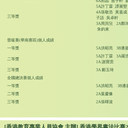
6A郭晶 敖子軒 
5A許丁霖 譚展塱
4A張敬浩 黃嘉成
三等獎
子語 吳卓軒
3A周貝兒 2A鄭
朱鈞來
晉級賽(華南賽區)個人成績
一等獎
5A洪昭亮 3B潘
5A許丁霖 3A羅
二等獎
1A 謝寶蕓
三等獎
3A 鄺玉琦
全國總決賽個人成績
一等獎
5A洪昭亮 3B潘
二等獎
2A葉慶豫
三等獎
2A張暉浚
[香港教育專業人員協會 主辦] 香港學界書法比賽20